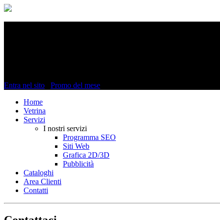
Entra nel mondo di CMD Design WEB 2.0
Siti web professionali, Grafica 2D/3D, Pr
digitale,Abbigliamento
Entra nel sito
Promo del mese
Home
Vetrina
Servizi
I nostri servizi
Programma SEO
Siti Web
Grafica 2D/3D
Pubblicità
Cataloghi
Area Clienti
Contatti
Contattaci