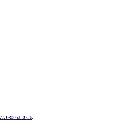
.IVA 08005350726
.